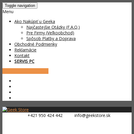
Toggle navigation
Menu
Ako Nakúpiť u Geeka
Najčastejšie Otázky (F.A.Q.)
Pre Firmy (Veľkoobchod)
Spôsob Platby a Doprava
Obchodné Podmienky
Reklamácie
Kontakt
SERVIS PC
Prihlásenie / Registrácia
+421 950 424 442
info@geekstore.sk