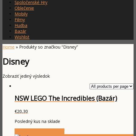
Spoločenské Hry
Oblečenie
Mobily
Filmy
Hudba
Bazár
Wishlist
Home
» Produkty so značkou “Disney”
Disney
Zobraziť jediný výsledok
NSW LEGO The Incredibles (Bazár)
€
20,30
Posledný kus na sklade
Pridať do košíka
Porovnať