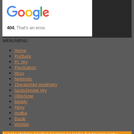
MENU
MENU
Home
Počítače
PC Hry
PlayStation
Xbox
Nintendo
Zberateľské predmety
Spoločenské Hry
Oblečenie
Mobily
Filmy
Hudba
Bazár
Wishlist