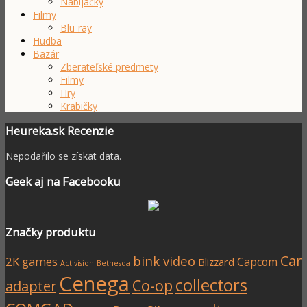
Nabíjačky
Filmy
Blu-ray
Hudba
Bazár
Zberateľské predmety
Filmy
Hry
Krabičky
Heureka.sk Recenzie
Nepodařilo se získat data.
Geek aj na Facebooku
Značky produktu
Car
bink video
2K games
Capcom
Blizzard
Activision
Bethesda
Cenega
collectors
Co-op
adapter