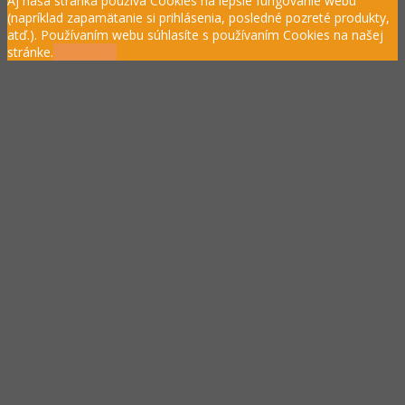
Aj naša stránka používa Cookies na lepšie fungovanie webu
(napríklad zapamätanie si prihlásenia, posledné pozreté produkty,
atď.). Používaním webu súhlasíte s používaním Cookies na našej
stránke.
Rozumiem