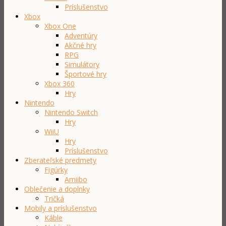
Príslušenstvo
Xbox
Xbox One
Adventúry
Akčné hry
RPG
Simulátory
Športové hry
Xbox 360
Hry
Nintendo
Nintendo Switch
Hry
WiiU
Hry
Príslušenstvo
Zberateľské predmety
Figúrky
Amiibo
Oblečenie a doplnky
Tričká
Mobily a príslušenstvo
Káble